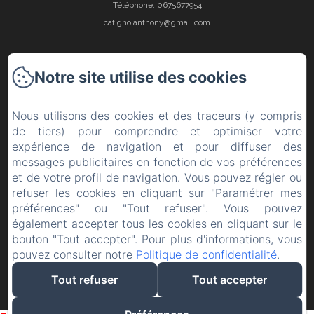
Téléphone: 0675677954
catignolanthony@gmail.com
Notre site utilise des cookies
Accueil
Nous utilisons des cookies et des traceurs (y compris
Nos chambres
de tiers) pour comprendre et optimiser votre
expérience de navigation et pour diffuser des
A proximité
messages publicitaires en fonction de vos préférences
et de votre profil de navigation. Vous pouvez régler ou
refuser les cookies en cliquant sur "Paramétrer mes
Galerie
préférences" ou "Tout refuser". Vous pouvez
également accepter tous les cookies en cliquant sur le
Carte cadeau
bouton "Tout accepter". Pour plus d'informations, vous
pouvez consulter notre
Politique de confidentialité
.
Contact & Access
Tout refuser
Tout accepter
Créé par Amenitiz