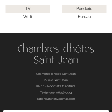
TV
Penderie
Wi-fi
Bureau
Chambres d'hôtes
Saint Jean
Chambres d'hôtes Saint Jean
24 rue Saint Jean
28400 - NOGENT LE ROTROU
Téléphone: 0675677954
catignolanthony@gmail.com